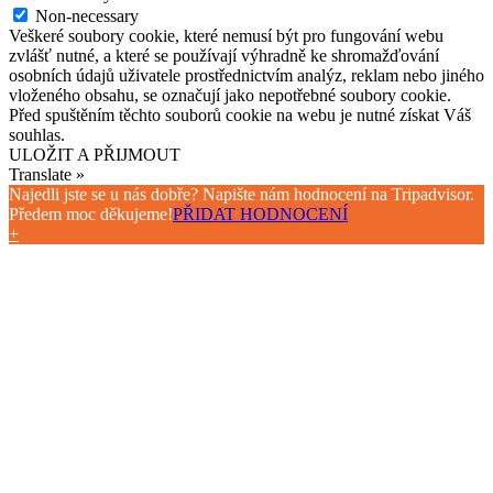
Non-necessary
Veškeré soubory cookie, které nemusí být pro fungování webu
zvlášť nutné, a které se používají výhradně ke shromažďování
osobních údajů uživatele prostřednictvím analýz, reklam nebo jiného
vloženého obsahu, se označují jako nepotřebné soubory cookie.
Před spuštěním těchto souborů cookie na webu je nutné získat Váš
souhlas.
ULOŽIT A PŘIJMOUT
Translate »
Najedli jste se u nás dobře? Napište nám hodnocení na Tripadvisor.
Předem moc děkujeme!
PŘIDAT HODNOCENÍ
+