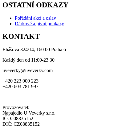
OSTATNÍ ODKAZY
Pořádání akcí a oslav
Dárkové a pivní poukazy
KONTAKT
Eliášova 324/14, 160 00 Praha 6
Každý den od 11:00-23:30
uveverky@uveverky.com
+420 223 000 223
+420 603 781 997
Provozovatel:
Napajedlo U Veverky s.r.o.
IČO: 08835152
DIČ: CZ08835152