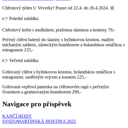
Chřestový týden U Veverky! Pouze od 22.4. do 26.4.2024. 🌼
👉 Polední nabídka
Chřestový krém s muškátem, praženou slaninou a krutony 79,-
Pečený chřest balený do slaniny s bylinkovou krustou, malým
míchaným salátem, zámeckým bramborem a holandskou omáčkou s
estragonem 235,-
👉 Večerní nabídka
Grilovaný chřest s bylinkovou krustou, holandskou omáčkou s
estragonem, zastřeným vejcem a toustem 225,-
Grilovaná vepřová panenka na chřestovém ragú s pečeným
česnekem a gratinovaným bramborem 299,-
Navigace pro příspěvek
KANČÍ HODY
SVATOMARTINSKÁ HOSTINA 2025