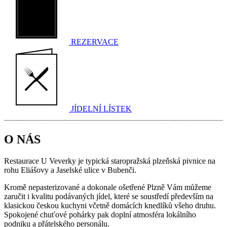
REZERVACE
JÍDELNÍ LÍSTEK
O NÁS
Restaurace U Veverky je typická staropražská plzeňská pivnice na
rohu Eliášovy a Jaselské ulice v Bubenči.
Kromě nepasterizované a dokonale ošetřené Plzně Vám můžeme
zaručit i kvalitu podávaných jídel, které se soustředí především na
klasickou českou kuchyni včetně domácích knedlíků všeho druhu.
Spokojené chuťové pohárky pak doplní atmosféra lokálního
podniku a přátelského personálu.