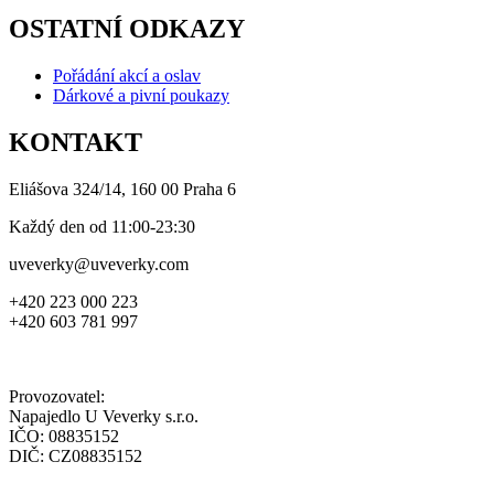
OSTATNÍ ODKAZY
Pořádání akcí a oslav
Dárkové a pivní poukazy
KONTAKT
Eliášova 324/14, 160 00 Praha 6
Každý den od 11:00-23:30
uveverky@uveverky.com
+420 223 000 223
+420 603 781 997
Provozovatel:
Napajedlo U Veverky s.r.o.
IČO: 08835152
DIČ: CZ08835152