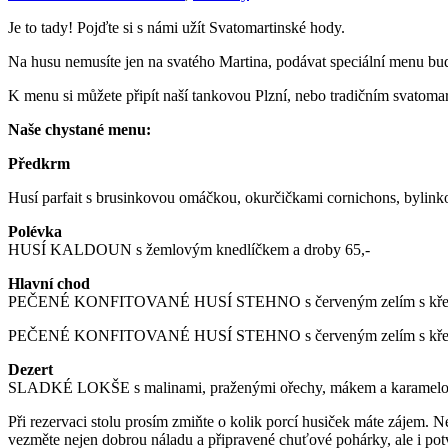
Je to tady! Pojďte si s námi užít Svatomartinské hody.
Na husu nemusíte jen na svatého Martina, podávat speciální menu bu
K menu si můžete připít naší tankovou Plzní, nebo tradičním svatom
Naše chystané menu:
Předkrm
Husí parfait s brusinkovou omáčkou, okurčičkami cornichons, bylin
Polévka
HUSÍ KALDOUN s žemlovým knedlíčkem a droby 65,-
Hlavní chod
PEČENÉ KONFITOVANÉ HUSÍ STEHNO s červeným zelím s křenem a s
PEČENÉ KONFITOVANÉ HUSÍ STEHNO s červeným zelím s křenem a s
Dezert
SLADKÉ LOKŠE s malinami, praženými ořechy, mákem a karamelo
Při rezervaci stolu prosím zmiňte o kolik porcí husiček máte zájem. N
vezměte nejen dobrou náladu a připravené chuťové pohárky, ale i potvr