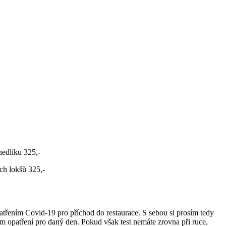
dlíku 325,-
h lokšů 325,-
patřením Covid-19 pro příchod do restaurace. S sebou si prosím tedy
ém opatření pro daný den. Pokud však test nemáte zrovna při ruce,