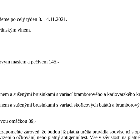
deme po celý týden 8.-14.11.2021.
artinským vínem.
kovým máslem a pečivem 145,-
ušenými brusinkami s variací bramborového a karlovarského kne
ušenými brusinkami s variací skořicových batátů a bramborovýc
vou omáčkou 89,-
ezapomeňte zároveň, že budou již platná určitá pravidla související s o
zení o očkování, nebo platný antigenní test. Vše v závislosti na platn