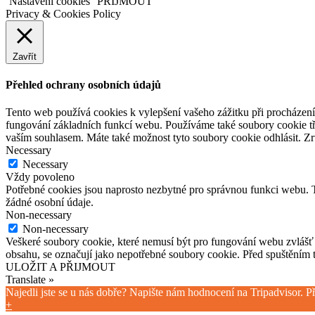
Nastavení cookies
PŘIJMOUT
Privacy & Cookies Policy
Zavřít
Přehled ochrany osobních údajů
Tento web používá cookies k vylepšení vašeho zážitku při procházení 
fungování základních funkcí webu. Používáme také soubory cookie tře
vaším souhlasem. Máte také možnost tyto soubory cookie odhlásit. Zr
Necessary
Necessary
Vždy povoleno
Potřebné cookies jsou naprosto nezbytné pro správnou funkci webu. T
žádné osobní údaje.
Non-necessary
Non-necessary
Veškeré soubory cookie, které nemusí být pro fungování webu zvlášť 
obsahu, se označují jako nepotřebné soubory cookie. Před spuštěním 
ULOŽIT A PŘIJMOUT
Translate »
Najedli jste se u nás dobře? Napište nám hodnocení na Tripadvisor.
+