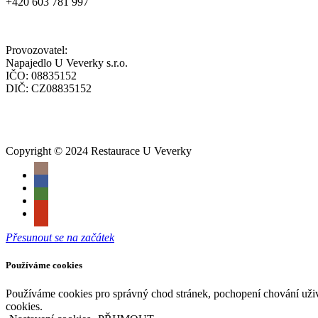
+420 603 781 997
Provozovatel:
Napajedlo U Veverky s.r.o.
IČO: 08835152
DIČ: CZ08835152
Copyright © 2024 Restaurace U Veverky
Přesunout se na začátek
Používáme cookies
Používáme cookies pro správný chod stránek, pochopení chování uživa
cookies.