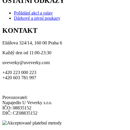
OSTATNÍ ODKAZY
Pořádání akcí a oslav
Dárkové a pivní poukazy
KONTAKT
Eliášova 324/14, 160 00 Praha 6
Každý den od 11:00-23:30
uveverky@uveverky.com
+420 223 000 223
+420 603 781 997
Provozovatel:
Napajedlo U Veverky s.r.o.
IČO: 08835152
DIČ: CZ08835152