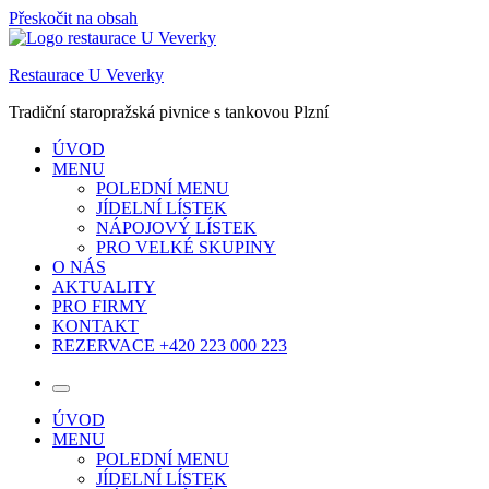
Přeskočit na obsah
Restaurace U Veverky
Tradiční staropražská pivnice s tankovou Plzní
ÚVOD
MENU
POLEDNÍ MENU
JÍDELNÍ LÍSTEK
NÁPOJOVÝ LÍSTEK
PRO VELKÉ SKUPINY
O NÁS
AKTUALITY
PRO FIRMY
KONTAKT
REZERVACE +420 223 000 223
ÚVOD
MENU
POLEDNÍ MENU
JÍDELNÍ LÍSTEK