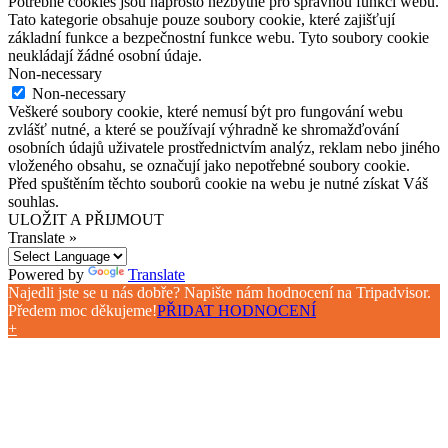
Potřebné cookies jsou naprosto nezbytné pro správnou funkci webu.
Tato kategorie obsahuje pouze soubory cookie, které zajišťují
základní funkce a bezpečnostní funkce webu. Tyto soubory cookie
neukládají žádné osobní údaje.
Non-necessary
Non-necessary
Veškeré soubory cookie, které nemusí být pro fungování webu
zvlášť nutné, a které se používají výhradně ke shromažďování
osobních údajů uživatele prostřednictvím analýz, reklam nebo jiného
vloženého obsahu, se označují jako nepotřebné soubory cookie.
Před spuštěním těchto souborů cookie na webu je nutné získat Váš
souhlas.
ULOŽIT A PŘIJMOUT
Translate »
Powered by
Translate
Najedli jste se u nás dobře? Napište nám hodnocení na Tripadvisor.
Předem moc děkujeme!
PŘIDAT HODNOCENÍ
+