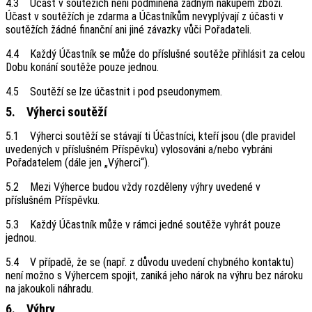
4.3 Účast v soutěžích není podmíněna žádným nákupem zboží.
Účast v soutěžích je zdarma a Účastníkům nevyplývají z účasti v
soutěžích žádné finanční ani jiné závazky vůči Pořadateli.
4.4 Každý Účastník se může do příslušné soutěže přihlásit za celou
Dobu konání soutěže pouze jednou.
4.5 Soutěží se lze účastnit i pod pseudonymem.
5. Výherci soutěží
5.1 Výherci soutěží se stávají ti Účastníci, kteří jsou (dle pravidel
uvedených v příslušném Příspěvku) vylosováni a/nebo vybráni
Pořadatelem (dále jen „Výherci“).
5.2 Mezi Výherce budou vždy rozděleny výhry uvedené v
příslušném Příspěvku.
5.3 Každý Účastník může v rámci jedné soutěže vyhrát pouze
jednou.
5.4 V případě, že se (např. z důvodu uvedení chybného kontaktu)
není možno s Výhercem spojit, zaniká jeho nárok na výhru bez nároku
na jakoukoli náhradu.
6. Výhry