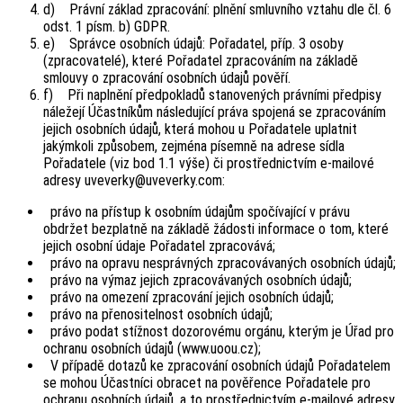
d) Právní základ zpracování: plnění smluvního vztahu dle čl. 6
odst. 1 písm. b) GDPR.
e) Správce osobních údajů: Pořadatel, příp. 3 osoby
(zpracovatelé), které Pořadatel zpracováním na základě
smlouvy o zpracování osobních údajů pověří.
f) Při naplnění předpokladů stanovených právními předpisy
náležejí Účastníkům následující práva spojená se zpracováním
jejich osobních údajů, která mohou u Pořadatele uplatnit
jakýmkoli způsobem, zejména písemně na adrese sídla
Pořadatele (viz bod 1.1 výše) či prostřednictvím e-mailové
adresy uveverky@uveverky.com:
právo na přístup k osobním údajům spočívající v právu
obdržet bezplatně na základě žádosti informace o tom, které
jejich osobní údaje Pořadatel zpracovává;
právo na opravu nesprávných zpracovávaných osobních údajů;
právo na výmaz jejich zpracovávaných osobních údajů;
právo na omezení zpracování jejich osobních údajů;
právo na přenositelnost osobních údajů;
právo podat stížnost dozorovému orgánu, kterým je Úřad pro
ochranu osobních údajů (www.uoou.cz);
V případě dotazů ke zpracování osobních údajů Pořadatelem
se mohou Účastníci obracet na pověřence Pořadatele pro
ochranu osobních údajů, a to prostřednictvím e-mailové adresy