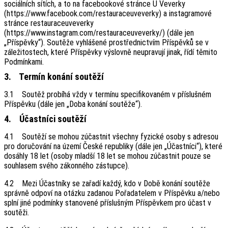
sociálních sítích, a to na facebookové stránce U Veverky
(https://www.facebook.com/restauraceuveverky) a instagramové
stránce restauraceuveverky
(https://www.instagram.com/restauraceuveverky/) (dále jen
„Příspěvky“). Soutěže vyhlášené prostřednictvím Příspěvků se v
záležitostech, které Příspěvky výslovně neupravují jinak, řídí těmito
Podmínkami.
3. Termín konání soutěží
3.1 Soutěž probíhá vždy v termínu specifikovaném v příslušném
Příspěvku (dále jen „Doba konání soutěže“).
4. Účastníci soutěží
4.1 Soutěží se mohou zúčastnit všechny fyzické osoby s adresou
pro doručování na území České republiky (dále jen „Účastníci“), které
dosáhly 18 let (osoby mladší 18 let se mohou zúčastnit pouze se
souhlasem svého zákonného zástupce).
4.2 Mezi Účastníky se zařadí každý, kdo v Době konání soutěže
správně odpoví na otázku zadanou Pořadatelem v Příspěvku a/nebo
splní jiné podmínky stanovené příslušným Příspěvkem pro účast v
soutěži.