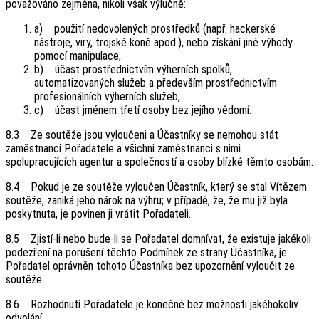
považováno zejména, nikoli však výlučně:
a) použití nedovolených prostředků (např. hackerské
nástroje, viry, trojské koně apod.), nebo získání jiné výhody
pomocí manipulace,
b) účast prostřednictvím výherních spolků,
automatizovaných služeb a především prostřednictvím
profesionálních výherních služeb,
c) účast jménem třetí osoby bez jejího vědomí.
8.3 Ze soutěže jsou vyloučeni a Účastníky se nemohou stát
zaměstnanci Pořadatele a všichni zaměstnanci s nimi
spolupracujících agentur a společností a osoby blízké těmto osobám.
8.4 Pokud je ze soutěže vyloučen Účastník, který se stal Vítězem
soutěže, zaniká jeho nárok na výhru; v případě, že, že mu již byla
poskytnuta, je povinen ji vrátit Pořadateli.
8.5 Zjistí-li nebo bude-li se Pořadatel domnívat, že existuje jakékoli
podezření na porušení těchto Podmínek ze strany Účastníka, je
Pořadatel oprávněn tohoto Účastníka bez upozornění vyloučit ze
soutěže.
8.6 Rozhodnutí Pořadatele je konečné bez možnosti jakéhokoliv
odvolání.