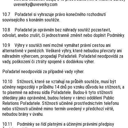
uveverky@uveverky.com
10.7 Pořadatel si vyhrazuje právo konečného rozhodnutí
souvisejícího s konáním soutěže.
10.8 Pořadatel je oprávněn bez náhrady soutěž pozastavit,
odvolat, anebo zrušit, či jednostranně změnit nebo doplnit Podmínky.
10.9 Výhry v soutěži není možné vymáhat právní cestou ani
alternativně v penězích. Veškeré výhry, které nebudou převzaty ani
náhradním výhercem, propadají Pořadateli. Pořadatel neodpovídá za
vady, poškození či ztráty spojené s dodávkou výher.
Pořadatel neodpovídá za případné vady výher.
10.10 Stížnosti, které se vztahují na průběh soutěže, musí být
učiněny nejpozději v průběhu 14 dnů po vzniku důvodu ke stížnosti, a
to písemně na adresu sídla Pořadatele. Budou-li tyto stížnosti
shledány jako oprávněné, budou řešeny v rámci oddělení Public
Relations Pořadatele. Stížnosti učiněné prostřednictvím telefonu
nebo stížnosti učiněné mimo termín uvedený v předchozí větě,
nebudou brány v úvahu.
10.11 Podmínky se řídí platnými a účinnými právními předpisy