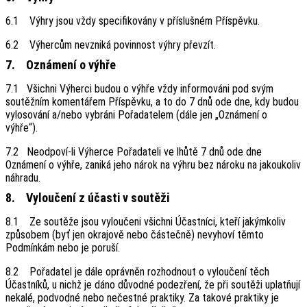
6.1 Výhry jsou vždy specifikovány v příslušném Příspěvku.
6.2 Výhercům nevzniká povinnost výhry převzít.
7. Oznámení o výhře
7.1 Všichni Výherci budou o výhře vždy informováni pod svým
soutěžním komentářem Příspěvku, a to do 7 dnů ode dne, kdy budou
vylosování a/nebo vybráni Pořadatelem (dále jen „Oznámení o
výhře“).
7.2 Neodpoví-li Výherce Pořadateli ve lhůtě 7 dnů ode dne
Oznámení o výhře, zaniká jeho nárok na výhru bez nároku na jakoukoliv
náhradu.
8. Vyloučení z účasti v soutěži
8.1 Ze soutěže jsou vyloučeni všichni Účastníci, kteří jakýmkoliv
způsobem (byť jen okrajově nebo částečně) nevyhoví těmto
Podmínkám nebo je poruší.
8.2 Pořadatel je dále oprávněn rozhodnout o vyloučení těch
Účastníků, u nichž je dáno důvodné podezření, že při soutěži uplatňují
nekalé, podvodné nebo nečestné praktiky. Za takové praktiky je