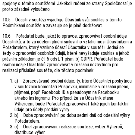
spojeny s těmito soutěžemi. Jakékoli ručení ze strany Společností je
proto zásadně vyloučeno.
10.5 Účastí v soutěži vyjadřuje Účastník svůj souhlas s těmito
Podmínkami soutěže a zavazuje se je plně dodržovat.
10.6 Pořadatel bude, jakožto správce, zpracovávat osobní údaje
Účastníků, a to za účelem plnění smluvního vztahu mezi Účastníkem a
Pořadatelem, který vznikne účastí Účastníka v soutěži. Jedná se
tedy o zpracování osobních údajů, které nevyžaduje souhlas a jehož
právním základem je čl. 6 odst. 1 písm. b) GDPR. Pořadatel bude
osobní údaje Účastníků zpracovávat v rozsahu nezbytném pro
realizaci příslušné soutěže, dle těchto podmínek:
a) Zpracovávané osobní údaje: ty, které Účastníci poskytnou
v soutěžním komentáři Příspěvku, minimálně v rozsahu jméno,
příjmení, popř. Facebook ID a pseudonym na Facebooku
a/nebo Instagramu. Pro případ, že se Účastník stane
Výhercem, bude Pořadatel zpracovávat také jejich kontaktní
údaje pro účely předání výhry.
b) Doba zpracovávání: po dobu sedmi dnů od odeslání výhry
Pořadatelem.
c) Účel zpracovávání: realizace soutěže, výběr Výherců,
distribuce výher.